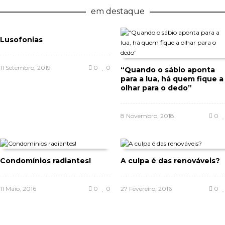
em destaque
Lusofonias
11 Setembro, 2019
0
0
“Quando o sábio aponta
para a lua, há quem fique a
olhar para o dedo”
8 Novembro, 2018
0
Condomínios radiantes!
A culpa é das renováveis?
11 Maio, 2016
0
0
27 Fevereiro, 2016
0