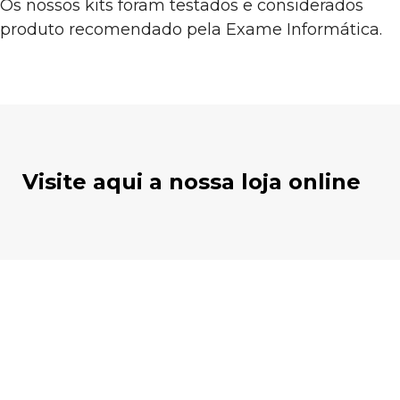
Os nossos kits foram testados e considerados
produto recomendado pela Exame Informática.
Visite aqui a nossa loja online
Kit Autoconsumo 600 W
€
839.00
FROM
Autoconsumo
Kit Autoconsumo 1000 W
€
1,031.94
FROM
Autoconsumo